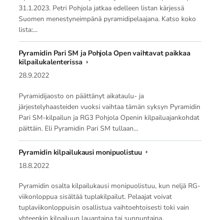
31.1.2023. Petri Pohjola jatkaa edelleen listan kärjessä
Suomen menestyneimpänä pyramidipelaajana. Katso koko
lista:…
Pyramidin Pari SM ja Pohjola Open vaihtavat paikkaa
kilpailukalenterissa
28.9.2022
Pyramidijaosto on päättänyt aikataulu- ja
järjestelyhaasteiden vuoksi vaihtaa tämän syksyn Pyramidin
Pari SM-kilpailun ja RG3 Pohjola Openin kilpailuajankohdat
päittäin. Eli Pyramidin Pari SM tullaan…
Pyramidin kilpailukausi monipuolistuu
18.8.2022
Pyramidin osalta kilpailukausi monipuolistuu, kun neljä RG-
viikonloppua sisältää tuplakilpailut. Pelaajat voivat
tuplaviikonloppuisin osallistua vaihtoehtoisesti toki vain
yhteenkin kilpailuun lauantaina tai sunnuntaina.