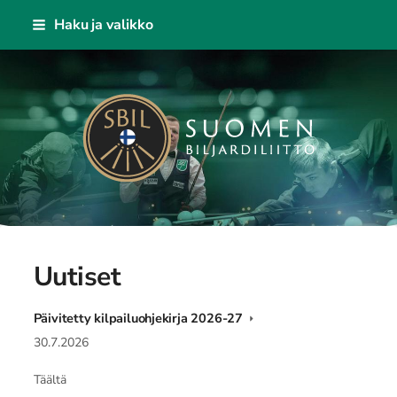
Siirry
Haku ja valikko
sivun
sisältöön
Suomen Biljardiliitto ry
Uutiset
Päivitetty kilpailuohjekirja 2026-27
30.7.2026
Täältä