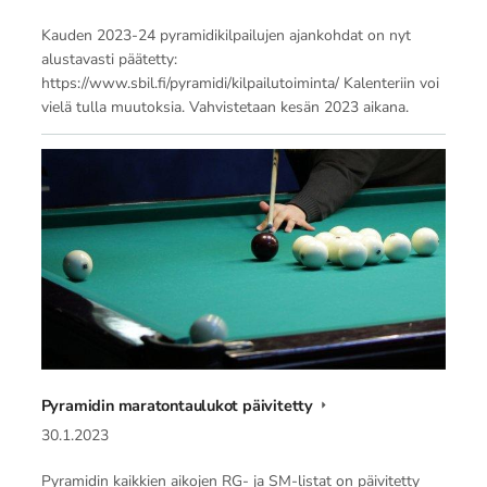
Kauden 2023-24 pyramidikilpailujen ajankohdat on nyt
alustavasti päätetty:
https://www.sbil.fi/pyramidi/kilpailutoiminta/ Kalenteriin voi
vielä tulla muutoksia. Vahvistetaan kesän 2023 aikana.
Pyramidin maratontaulukot päivitetty
30.1.2023
Pyramidin kaikkien aikojen RG- ja SM-listat on päivitetty