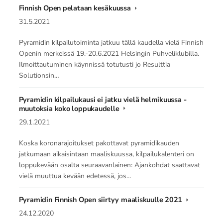
Finnish Open pelataan kesäkuussa
31.5.2021
Pyramidin kilpailutoiminta jatkuu tällä kaudella vielä Finnish
Openin merkeissä 19.-20.6.2021 Helsingin Puhveliklubilla.
Ilmoittautuminen käynnissä totutusti jo Resulttia
Solutionsin…
Pyramidin kilpailukausi ei jatku vielä helmikuussa -
muutoksia koko loppukaudelle
29.1.2021
Koska koronarajoitukset pakottavat pyramidikauden
jatkumaan aikaisintaan maaliskuussa, kilpailukalenteri on
loppukevään osalta seuraavanlainen: Ajankohdat saattavat
vielä muuttua kevään edetessä, jos…
Pyramidin Finnish Open siirtyy maaliskuulle 2021
24.12.2020