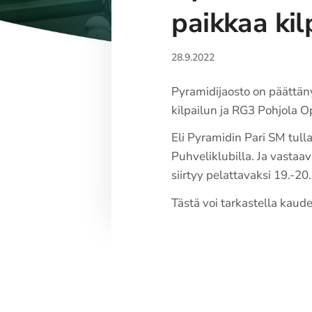
paikkaa kil
28.9.2022
Pyramidijaosto on päättäny
kilpailun ja RG3 Pohjola O
Eli Pyramidin Pari SM tul
Puhveliklubilla. Ja vasta
siirtyy pelattavaksi 19.-2
Tästä voi tarkastella kau