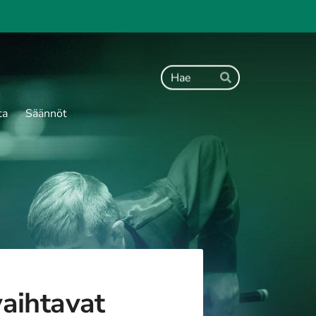
Haku
Hae
ta
Säännöt
vaihtavat