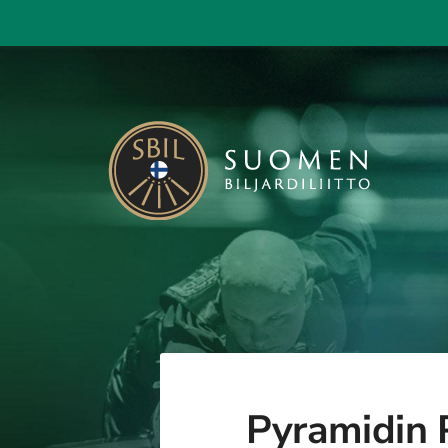
Siirry
sivun
sisältöön
Suomen Biljardiliitto ry
Pyramidin 