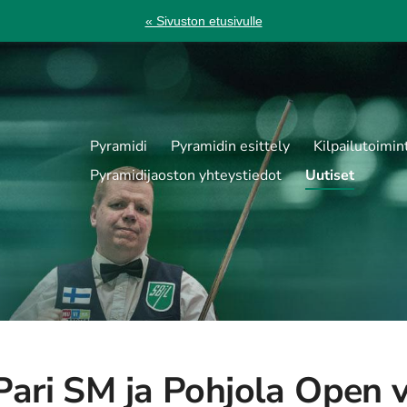
« Sivuston etusivulle
Pyramidi
Pyramidin esittely
Kilpailutoimin
Pyramidijaoston yhteystiedot
Uutiset
Pari SM ja Pohjola Open 