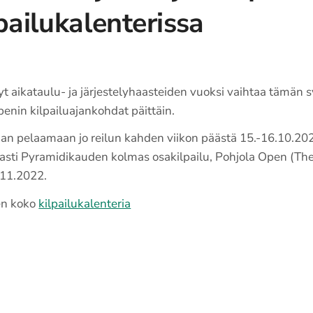
pailukalenterissa
t aikataulu- ja järjestelyhaasteiden vuoksi vaihtaa tämän
penin kilpailuajankohdat päittäin.
laan pelaamaan jo reilun kahden viikon päästä 15.-16.10.20
avasti Pyramidikauden kolmas osakilpailu, Pohjola Open (T
0.11.2022.
den koko
kilpailukalenteria