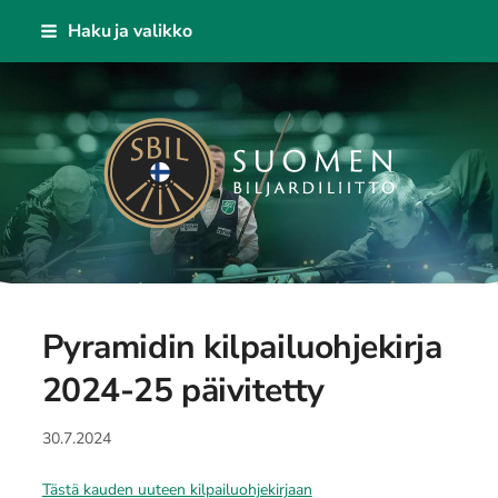
Siirry
Haku ja valikko
sivun
sisältöön
Suomen Biljardiliitto ry
Pyramidin kilpailuohjekirja
2024-25 päivitetty
30.7.2024
Tästä kauden uuteen kilpailuohjekirjaan