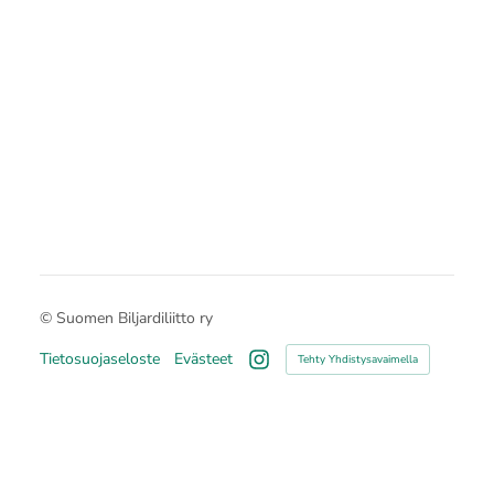
©
Suomen Biljardiliitto ry
Tietosuojaseloste
Evästeet
Tehty Yhdistysavaimella
Instagram