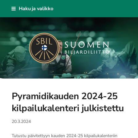
Siirry
Haku ja valikko
sivun
sisältöön
Suomen Biljardiliitto ry
Pyramidikauden 2024-25
kilpailukalenteri julkistettu
20.3.2024
Tutustu päivitettyyn kauden 2024-25 kilpailukalenteriin