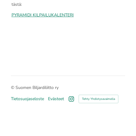
tästä:
PYRAMIDI KILPAILUKALENTERI
©
Suomen Biljardiliitto ry
Tietosuojaseloste
Evästeet
Tehty Yhdistysavaimella
Instagram