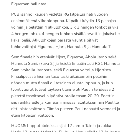
Figueroan hallintaa.
PCB isännöi kauden viidettä RG kilpailua heti vuoden
ensimmäisenä viikonloppuna. Kilpailut käytiin 13 pelaajaa
voimin ja pelattiin 4 alkulohkoa, 3 x 3 hengen lohkot ja yksi
4 hengen lohko. 4 hengen lohkon sisällä arvottiin jokaiselle
kaksi peliä. Alkulohkojen parasta vauhtia pitivät
lohkovoittajat Figueroa, Hjort, Hannula S ja Hannula T.
Semifinaaleihin etenivät Hjort, Figueroa, Ahola Jarno sekä
Hannula Sami. (kuva 2.) ja heistä finaaliin asti RG1 Hannula
Sami voitolla Jarnosta, sekä Figueroa voitolla Hjortista.
Finaalipelissä hieman taso laski aikaisempiin peleihin
nähden mutta finaali oli tasainen alusta loppuun, ja kun
lyöntivuorot tulivat täyteen tilanne oli Paulin tehdessä 2
pistettä tasoittavalla lyöntivuorolla tasan 20-20. Edettiin
siis rankkareille ja kun Sami missasi aloituksen niin Paulille
riitti piste voittoon. Tämän pisteen Paul napautti varmasti ja
eteni kilpailun voittoon.
HUOM!: Lopputuloksissa sijat 12 Jarmo Tainio ja Jukka