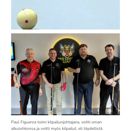
Paul Figueroa toimi kilpailunjohtajana, voitti oman
alkulohkonsa ja voitti myös kilpailut, eli täydellistä