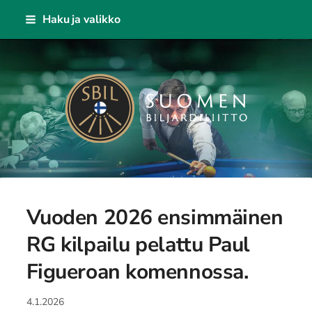
Siirry
Haku ja valikko
sivun
sisältöön
Suomen Biljardiliitto ry
Vuoden 2026 ensimmäinen
RG kilpailu pelattu Paul
Figueroan komennossa.
4.1.2026