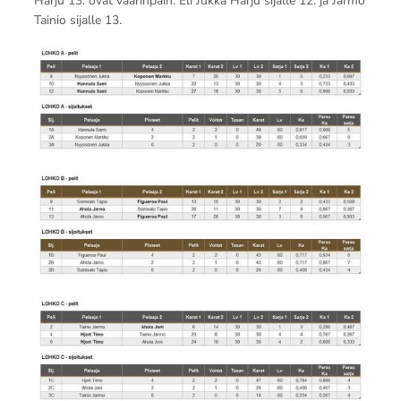
Harju 13. ovat väärinpäin. Eli Jukka Harju sijalle 12. ja Jarmo
Tainio sijalle 13.