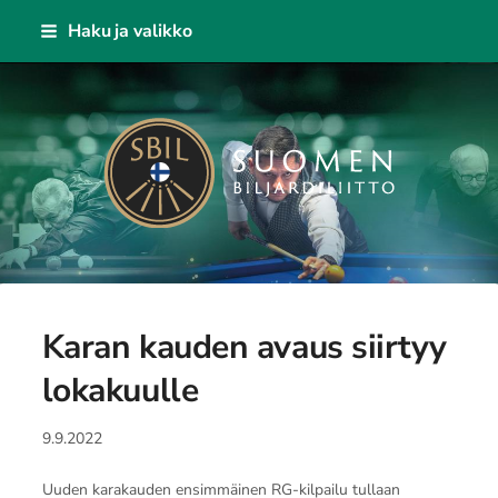
Siirry
Haku ja valikko
sivun
sisältöön
Suomen Biljardiliitto ry
Karan kauden avaus siirtyy
lokakuulle
9.9.2022
Uuden karakauden ensimmäinen RG-kilpailu tullaan