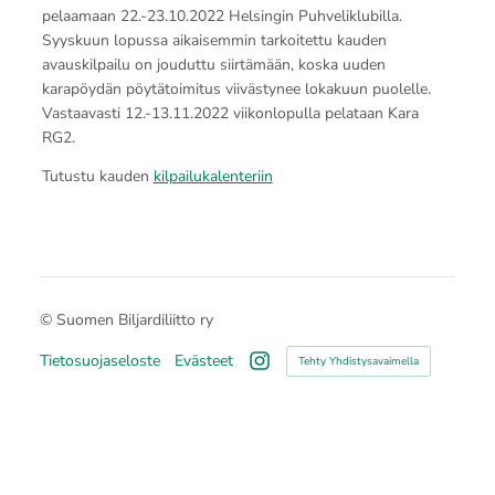
pelaamaan 22.-23.10.2022 Helsingin Puhveliklubilla.
Syyskuun lopussa aikaisemmin tarkoitettu kauden
avauskilpailu on jouduttu siirtämään, koska uuden
karapöydän pöytätoimitus viivästynee lokakuun puolelle.
Vastaavasti 12.-13.11.2022 viikonlopulla pelataan Kara
RG2.
Tutustu kauden
kilpailukalenteriin
©
Suomen Biljardiliitto ry
Tietosuojaseloste
Evästeet
Tehty Yhdistysavaimella
Instagram