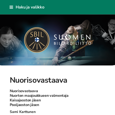
Siirry
Haku ja valikko
sivun
sisältöön
Suomen Biljardiliitto ry
Nuorisovastaava
Nuorisovastaava
Nuorten maajoukkueen valmentaja
Kaisajaoston jäsen
Pooljaoston jäsen
Sami Karttunen