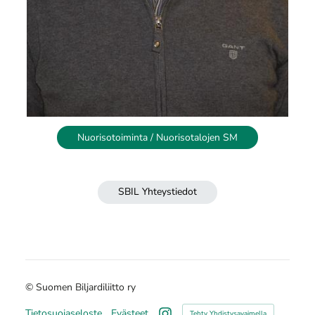
Nuorisotoiminta / Nuorisotalojen SM
SBIL Yhteystiedot
©
Suomen Biljardiliitto ry
Tietosuojaseloste
Evästeet
Tehty Yhdistysavaimella