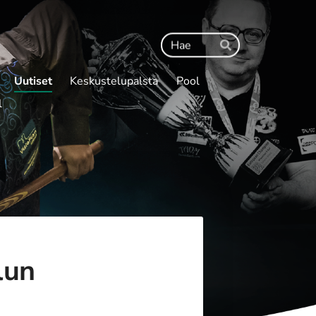
Haku
Hae
Uutiset
Keskustelupalsta
Pool
l
lun