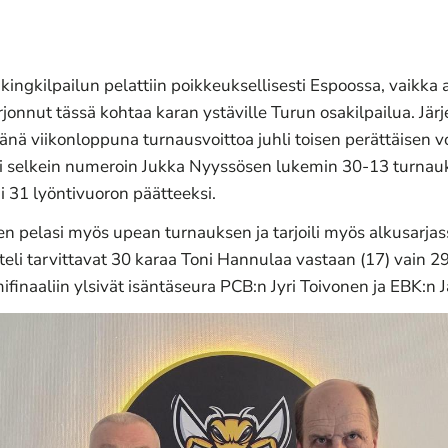
ngkilpailun pelattiin poikkeuksellisesti Espoossa, vaikka
tarjonnut tässä kohtaa karan ystäville Turun osakilpailua. Jä
tänä viikonloppuna turnausvoittoa juhli toisen perättäisen
itti selkein numeroin Jukka Nyyssösen lukemin 30-13 turna
i 31 lyöntivuoron päätteeksi.
n pelasi myös upean turnauksen ja tarjoili myös alkusarja
eli tarvittavat 30 karaa Toni Hannulaa vastaan (17) vain 29
ifinaaliin ylsivät isäntäseura PCB:n Jyri Toivonen ja EBK:n 