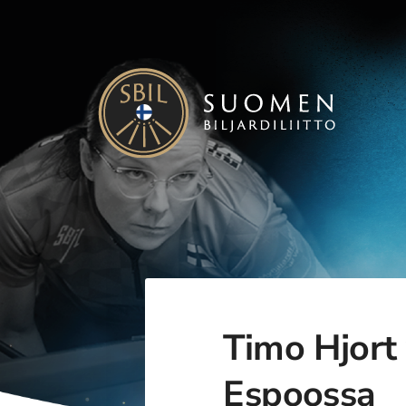
Siirry
sivun
sisältöön
Suomen Biljardiliitto ry
Timo Hjort 
Espoossa