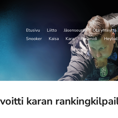
Etusivu
Liitto
Jäsenseurat
Ota yhteyttä
Snooker
Kaisa
Kara
Pyramidi
Heybal
voitti karan rankingkilpai