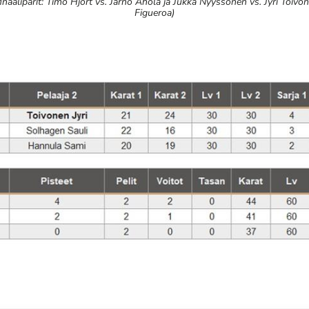
naaliparit: Timo Hjort vs. Jarno Ahola ja Jukka Nyyssönen vs. Jyri Toivo
Figueroa)