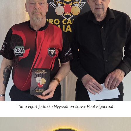
Timo Hjort ja Jukka Nyyssönen (kuva: Paul Figueroa)