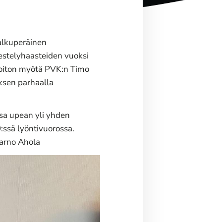
 alkuperäinen
rjestelyhaasteiden vuoksi
 voiton myötä PVK:n Timo
uksen parhaalla
ssa upean yli yhden
:ssä lyöntivuorossa.
Jarno Ahola