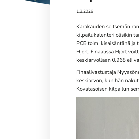
1.3.2026
Karakauden seitsemän ranki
kilpailukalenteri olisikin 
PCB toimi kisaisäntänä ja 
Hjort. Finaalissa Hjort vo
keskiarvollaan 0,968 eli va
Finaalivastustaja Nyyssöne
keskiarvon, kun hän nakutt
Kovatasoisen kilpailun sem