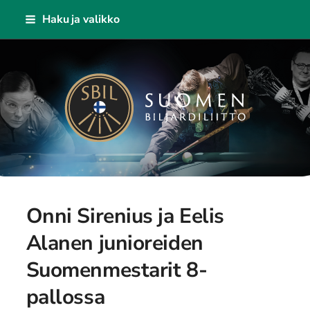
Siirry
Haku ja valikko
sivun
sisältöön
Suomen Biljardiliitto ry
Onni Sirenius ja Eelis
Alanen junioreiden
Suomenmestarit 8-
pallossa