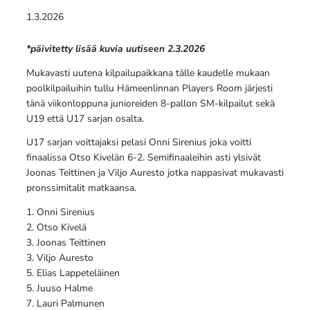
1.3.2026
*päivitetty lisää kuvia uutiseen 2.3.2026
Mukavasti uutena kilpailupaikkana tälle kaudelle mukaan
poolkilpailuihin tullu Hämeenlinnan Players Room järjesti
tänä viikonloppuna junioreiden 8-pallon SM-kilpailut sekä
U19 että U17 sarjan osalta.
U17 sarjan voittajaksi pelasi Onni Sirenius joka voitti
finaalissa Otso Kivelän 6-2. Semifinaaleihin asti ylsivät
Joonas Teittinen ja Viljo Auresto jotka nappasivat mukavasti
pronssimitalit matkaansa.
1. Onni Sirenius
2. Otso Kivelä
3. Joonas Teittinen
3. Viljo Auresto
5. Elias Lappeteläinen
5. Juuso Halme
7. Lauri Palmunen