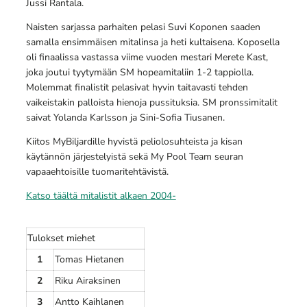
Jussi Rantala.
Naisten sarjassa parhaiten pelasi Suvi Koponen saaden
samalla ensimmäisen mitalinsa ja heti kultaisena. Koposella
oli finaalissa vastassa viime vuoden mestari Merete Kast,
joka joutui tyytymään SM hopeamitaliin 1-2 tappiolla.
Molemmat finalistit pelasivat hyvin taitavasti tehden
vaikeistakin palloista hienoja pussituksia. SM pronssimitalit
saivat Yolanda Karlsson ja Sini-Sofia Tiusanen.
Kiitos MyBiljardille hyvistä peliolosuhteista ja kisan
käytännön järjestelyistä sekä My Pool Team seuran
vapaaehtoisille tuomaritehtävistä.
Katso täältä mitalistit alkaen 2004-
Tulokset miehet
1
Tomas Hietanen
2
Riku Airaksinen
3
Antto Kaihlanen