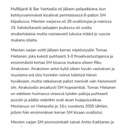
MyBiljardi & Bar Vantaalla oli jälleen pelipaikkana, kun
kehitysvammaiset kisailivat perinteisessä 8-pallon SM
kilpailussa. Miesten sarjassa oli 29 osallistujaa ja naisissa
15. Ilahduttavasti pelaajien joukossa oli useita
ensikertalaisia mutta vastaavasti lukuisa määrä jo vuosia
mukana olleita.
Miesten sarjan voitti jälleen kerran näytöstyyliin Tomas
Hietanen, joka kukisti puhtaasti 3-0 finaalivastustajansa ja
ensimmäistä kertaa SM kisassa mukana olleen Riku
Airaksisen. Airaksinen antoi kyllä oikein hyvän vastuksen ja
muutama erä olisi hyvinkin voinut kääntyä hänen
hyväkseen, mutta ratkaisevat pallot menivät vain hienoisesti
ohi. Airaksiselle ansaitusti SM hopeamitali. Tomas Hietanen
on edelleen huimassa vireessä lyöden palloja puhtaasti
pussiin ja päälle vedotkin ovat aivan huippuluokkaa.
Mestaruus on Hietaselle jo 16:s vuodesta 2005 lähtien,
jolloin hän ensimmäisen kerran SM kisaan osallistui.
Miesten sarjan SM pronssimitalit saivat Antto Kaihlanen ja