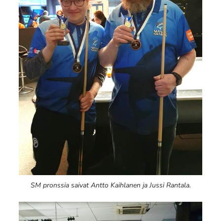
SM pronssia saivat Antto Kaihlanen ja Jussi Rantala.