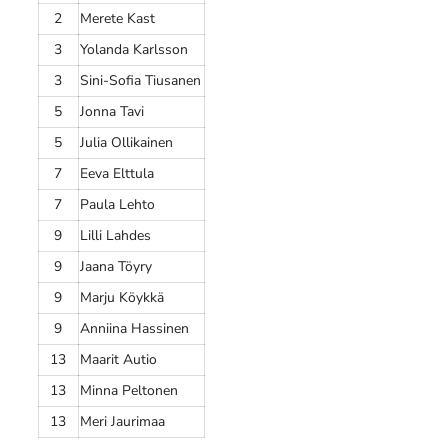
2
Merete Kast
3
Yolanda Karlsson
3
Sini-Sofia Tiusanen
5
Jonna Tavi
5
Julia Ollikainen
7
Eeva Elttula
7
Paula Lehto
9
Lilli Lahdes
9
Jaana Töyry
9
Marju Köykkä
9
Anniina Hassinen
13
Maarit Autio
13
Minna Peltonen
13
Meri Jaurimaa