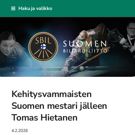
Siirry
Haku ja valikko
sivun
sisältöön
Suomen Biljardiliitto ry
Kehitysvammaisten
Suomen mestari jälleen
Tomas Hietanen
4.2.2026