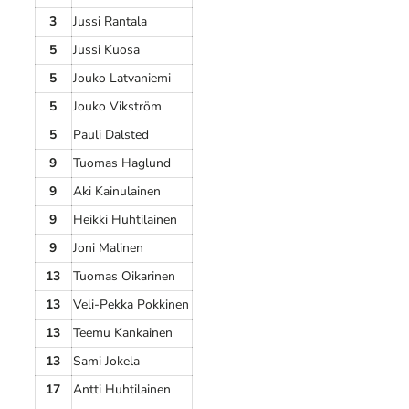
3
Jussi Rantala
5
Jussi Kuosa
5
Jouko Latvaniemi
5
Jouko Vikström
5
Pauli Dalsted
9
Tuomas Haglund
9
Aki Kainulainen
9
Heikki Huhtilainen
9
Joni Malinen
13
Tuomas Oikarinen
13
Veli-Pekka Pokkinen
13
Teemu Kankainen
13
Sami Jokela
17
Antti Huhtilainen