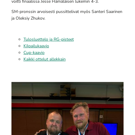
voitti finaalissa Jesse Hämäläisen lukemin 4-3.
SM-pronssin arvoisesti pussittelivat myös Santeri Saarinen
ja Oleksiy Zhukov.
Tulosluettelo ja RG-pisteet
Kilpailukaavio
Cup-kaavio
Kaikki ottelut allekkain