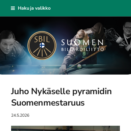
Siirry
Haku ja valikko
sivun
sisältöön
Suomen Biljardiliitto ry
Juho Nykäselle pyramidin
Suomenmestaruus
24.5.2026