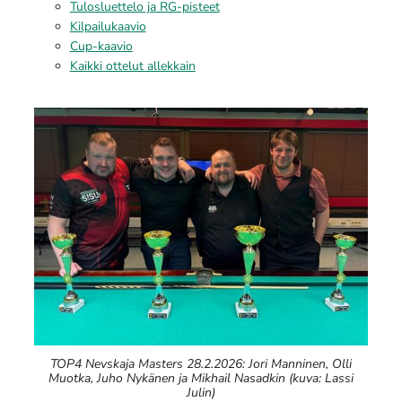
Tulosluettelo ja RG-pisteet
Kilpailukaavio
Cup-kaavio
Kaikki ottelut allekkain
TOP4 Nevskaja Masters 28.2.2026: Jori Manninen, Olli
Muotka, Juho Nykänen ja Mikhail Nasadkin (kuva: Lassi
Julin)