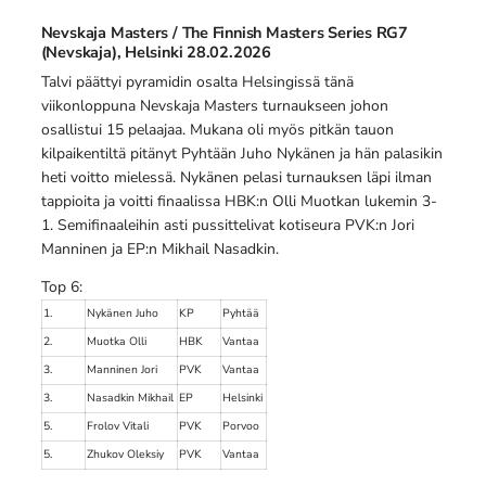
Nevskaja Masters / The Finnish Masters Series RG7
(Nevskaja), Helsinki 28.02.2026
Talvi päättyi pyramidin osalta Helsingissä tänä
viikonloppuna Nevskaja Masters turnaukseen johon
osallistui 15 pelaajaa. Mukana oli myös pitkän tauon
kilpaikentiltä pitänyt Pyhtään Juho Nykänen ja hän palasikin
heti voitto mielessä. Nykänen pelasi turnauksen läpi ilman
tappioita ja voitti finaalissa HBK:n Olli Muotkan lukemin 3-
1. Semifinaaleihin asti pussittelivat kotiseura PVK:n Jori
Manninen ja EP:n Mikhail Nasadkin.
Top 6:
1.
Nykänen Juho
KP
Pyhtää
2.
Muotka Olli
HBK
Vantaa
3.
Manninen Jori
PVK
Vantaa
3.
Nasadkin Mikhail
EP
Helsinki
5.
Frolov Vitali
PVK
Porvoo
5.
Zhukov Oleksiy
PVK
Vantaa