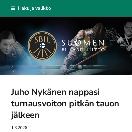
Siirry
Haku ja valikko
sivun
sisältöön
Suomen Biljardiliitto ry
Juho Nykänen nappasi
turnausvoiton pitkän tauon
jälkeen
1.3.2026