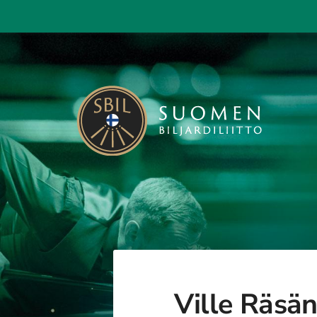
Siirry
sivun
sisältöön
Suomen Biljardiliitto ry
Ville Räsä