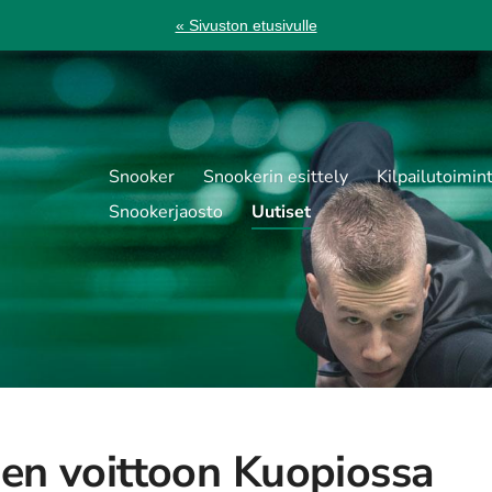
« Sivuston etusivulle
Snooker
Snookerin esittely
Kilpailutoimin
Snookerjaosto
Uutiset
nen voittoon Kuopiossa