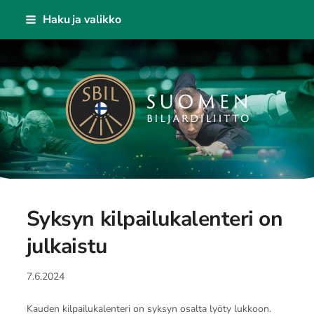
Siirry
Haku ja valikko
sivun
sisältöön
Suomen Biljardiliitto ry
Syksyn kilpailukalenteri on
julkaistu
7.6.2024
Kauden kilpailukalenteri on syksyn osalta lyöty lukkoon.