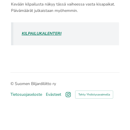
Kevään kilpailusta näkyy tässä vaiheessa vasta kisapaikat.
Päivämäärät julkaistaan myöhemmin.
KILPAILUKALENTERI
©
Suomen Biljardiliitto ry
Tietosuojaseloste
Evästeet
Tehty Yhdistysavaimella
Instagram