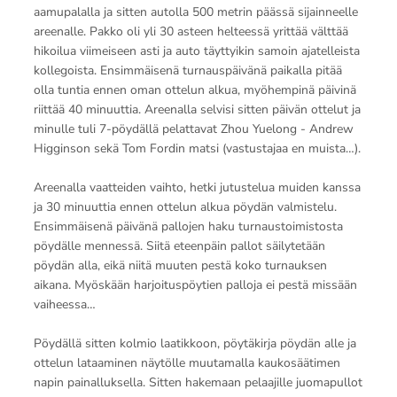
aamupalalla ja sitten autolla 500 metrin päässä sijainneelle
areenalle. Pakko oli yli 30 asteen helteessä yrittää välttää
hikoilua viimeiseen asti ja auto täyttyikin samoin ajatelleista
kollegoista. Ensimmäisenä turnauspäivänä paikalla pitää
olla tuntia ennen oman ottelun alkua, myöhempinä päivinä
riittää 40 minuuttia. Areenalla selvisi sitten päivän ottelut ja
minulle tuli 7-pöydällä pelattavat Zhou Yuelong - Andrew
Higginson sekä Tom Fordin matsi (vastustajaa en muista…).
Areenalla vaatteiden vaihto, hetki jutustelua muiden kanssa
ja 30 minuuttia ennen ottelun alkua pöydän valmistelu.
Ensimmäisenä päivänä pallojen haku turnaustoimistosta
pöydälle mennessä. Siitä eteenpäin pallot säilytetään
pöydän alla, eikä niitä muuten pestä koko turnauksen
aikana. Myöskään harjoituspöytien palloja ei pestä missään
vaiheessa…
Pöydällä sitten kolmio laatikkoon, pöytäkirja pöydän alle ja
ottelun lataaminen näytölle muutamalla kaukosäätimen
napin painalluksella. Sitten hakemaan pelaajille juomapullot