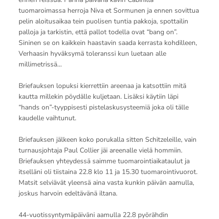
tuomaroimassa herroja Niva et Sormunen ja ennen sovittua
pelin aloitusaikaa tein puolisen tuntia pakkoja, spottailin
palloja ja tarkistin, että pallot todella ovat “bang on”.
Sininen se on kaikkein haastavin saada kerrasta kohdilleen,
Verhaasin hyväksymä toleranssi kun luetaan alle
millimetrissä…
Briefauksen lopuksi kierrettiin areenaa ja katsottiin mitä
kautta millekin pöydälle kuljetaan. Lisäksi käytiin läpi
“hands on”-tyyppisesti pistelaskusysteemiä joka oli tälle
kaudelle vaihtunut.
Briefauksen jälkeen koko porukalla sitten Schitzeleille, vain
turnausjohtaja Paul Collier jäi areenalle vielä hommiin.
Briefauksen yhteydessä saimme tuomarointiaikataulut ja
itselläni oli tiistaina 22.8 klo 11 ja 15.30 tuomarointivuorot.
Matsit selviävät yleensä aina vasta kunkin päivän aamulla,
joskus harvoin edeltävänä iltana.
44-vuotissyntymäpäiväni aamulla 22.8 pyörähdin