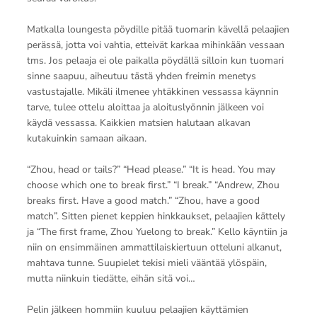
Matkalla loungesta pöydille pitää tuomarin kävellä pelaajien
perässä, jotta voi vahtia, etteivät karkaa mihinkään vessaan
tms. Jos pelaaja ei ole paikalla pöydällä silloin kun tuomari
sinne saapuu, aiheutuu tästä yhden freimin menetys
vastustajalle. Mikäli ilmenee yhtäkkinen vessassa käynnin
tarve, tulee ottelu aloittaa ja aloituslyönnin jälkeen voi
käydä vessassa. Kaikkien matsien halutaan alkavan
kutakuinkin samaan aikaan.
“Zhou, head or tails?” “Head please.” “It is head. You may
choose which one to break first.” “I break.” “Andrew, Zhou
breaks first. Have a good match.” “Zhou, have a good
match”. Sitten pienet keppien hinkkaukset, pelaajien kättely
ja “The first frame, Zhou Yuelong to break.” Kello käyntiin ja
niin on ensimmäinen ammattilaiskiertuun otteluni alkanut,
mahtava tunne. Suupielet tekisi mieli vääntää ylöspäin,
mutta niinkuin tiedätte, eihän sitä voi…
Pelin jälkeen hommiin kuuluu pelaajien käyttämien