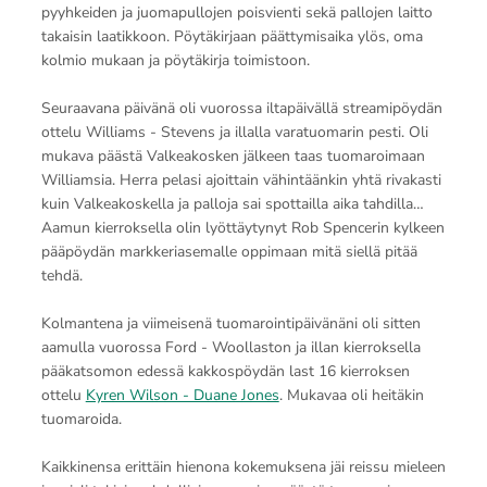
pyyhkeiden ja juomapullojen poisvienti sekä pallojen laitto
takaisin laatikkoon. Pöytäkirjaan päättymisaika ylös, oma
kolmio mukaan ja pöytäkirja toimistoon.
Seuraavana päivänä oli vuorossa iltapäivällä streamipöydän
ottelu Williams - Stevens ja illalla varatuomarin pesti. Oli
mukava päästä Valkeakosken jälkeen taas tuomaroimaan
Williamsia. Herra pelasi ajoittain vähintäänkin yhtä rivakasti
kuin Valkeakoskella ja palloja sai spottailla aika tahdilla…
Aamun kierroksella olin lyöttäytynyt Rob Spencerin kylkeen
pääpöydän markkeriasemalle oppimaan mitä siellä pitää
tehdä.
Kolmantena ja viimeisenä tuomarointipäivänäni oli sitten
aamulla vuorossa Ford - Woollaston ja illan kierroksella
pääkatsomon edessä kakkospöydän last 16 kierroksen
ottelu
Kyren Wilson - Duane Jones
. Mukavaa oli heitäkin
tuomaroida.
Kaikkinensa erittäin hienona kokemuksena jäi reissu mieleen