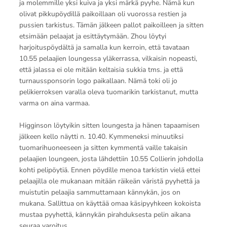
ja molemmille yksi kuiva ja yksi märkä pyyhe. Nämä kun
olivat pikkupöydillä paikoillaan oli vuorossa restien ja
pussien tarkistus. Tämän jälkeen pallot paikoilleen ja sitten
etsimään pelaajat ja esittäytymään. Zhou löytyi
harjoituspöydältä ja samalla kun kerroin, että tavataan
10.55 pelaajien loungessa yläkerrassa, vilkaisin nopeasti,
että jalassa ei ole mitään keltaisia sukkia tms. ja että
turnaussponsorin logo paikallaan. Nämä toki oli jo
pelikierroksen varalla oleva tuomarikin tarkistanut, mutta
varma on aina varmaa.
Higginson löytyikin sitten loungesta ja hänen tapaamisen
jälkeen kello näytti n. 10.40. Kymmeneksi minuutiksi
tuomarihuoneeseen ja sitten kymmentä vaille takaisin
pelaajien loungeen, josta lähdettiin 10.55 Collierin johdolla
kohti pelipöytiä. Ennen pöydille menoa tarkistin vielä ettei
pelaajilla ole mukanaan mitään räikeän väristä pyyhettä ja
muistutin pelaajia sammuttamaan kännykän, jos on
mukana. Sallittua on käyttää omaa käsipyyhkeen kokoista
mustaa pyyhettä, kännykän pirahduksesta pelin aikana
seuraa varoitus.