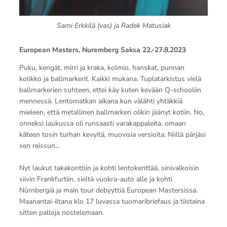
Sami Erkkilä (vas) ja Radek Matusiak
European Masters, Nuremberg Saksa 22.-27.8.2023
Puku, kengät, mirri ja kraka, kolmio, hanskat, punnan
kolikko ja ballmarkerit. Kaikki mukana. Tuplatarkistus vielä
ballmarkerien suhteen, ettei käy kuten kevään Q-schooliin
mennessä. Lentomatkan aikana kun välähti yhtäkkiä
mieleen, että metallinen ballmarkeri olikin jäänyt kotiin. No,
onneksi laukussa oli runsaasti varakappaleita, omaan
käteen tosin turhan kevyitä, muovisia versioita. Niillä pärjäsi
sen reissun…
Nyt laukut takakonttiin ja kohti lentokenttää, sinivalkoisin
siivin Frankfurtiin, sieltä vuokra-auto alle ja kohti
Nürnbergiä ja main tour debyyttiä European Mastersissa.
Maanantai-iltana klo 17 luvassa tuomaribriefaus ja tiistaina
sitten palloja nostelemaan.