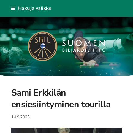
Siirry
Haku ja valikko
sivun
sisältöön
Suomen Biljardiliitto ry
Sami Erkkilän
ensiesiintyminen tourilla
14.9.2023