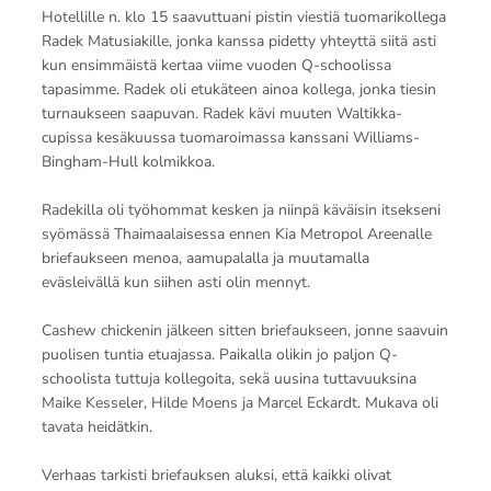
Hotellille n. klo 15 saavuttuani pistin viestiä tuomarikollega
Radek Matusiakille, jonka kanssa pidetty yhteyttä siitä asti
kun ensimmäistä kertaa viime vuoden Q-schoolissa
tapasimme. Radek oli etukäteen ainoa kollega, jonka tiesin
turnaukseen saapuvan. Radek kävi muuten Waltikka-
cupissa kesäkuussa tuomaroimassa kanssani Williams-
Bingham-Hull kolmikkoa.
Radekilla oli työhommat kesken ja niinpä käväisin itsekseni
syömässä Thaimaalaisessa ennen Kia Metropol Areenalle
briefaukseen menoa, aamupalalla ja muutamalla
eväsleivällä kun siihen asti olin mennyt.
Cashew chickenin jälkeen sitten briefaukseen, jonne saavuin
puolisen tuntia etuajassa. Paikalla olikin jo paljon Q-
schoolista tuttuja kollegoita, sekä uusina tuttavuuksina
Maike Kesseler, Hilde Moens ja Marcel Eckardt. Mukava oli
tavata heidätkin.
Verhaas tarkisti briefauksen aluksi, että kaikki olivat