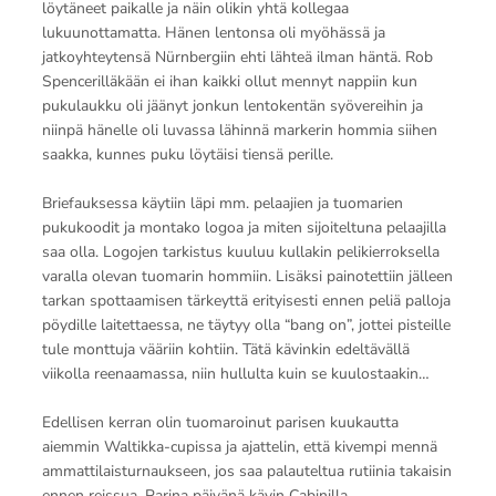
löytäneet paikalle ja näin olikin yhtä kollegaa
lukuunottamatta. Hänen lentonsa oli myöhässä ja
jatkoyhteytensä Nürnbergiin ehti lähteä ilman häntä. Rob
Spencerilläkään ei ihan kaikki ollut mennyt nappiin kun
pukulaukku oli jäänyt jonkun lentokentän syövereihin ja
niinpä hänelle oli luvassa lähinnä markerin hommia siihen
saakka, kunnes puku löytäisi tiensä perille.
Briefauksessa käytiin läpi mm. pelaajien ja tuomarien
pukukoodit ja montako logoa ja miten sijoiteltuna pelaajilla
saa olla. Logojen tarkistus kuuluu kullakin pelikierroksella
varalla olevan tuomarin hommiin. Lisäksi painotettiin jälleen
tarkan spottaamisen tärkeyttä erityisesti ennen peliä palloja
pöydille laitettaessa, ne täytyy olla “bang on”, jottei pisteille
tule monttuja vääriin kohtiin. Tätä kävinkin edeltävällä
viikolla reenaamassa, niin hullulta kuin se kuulostaakin…
Edellisen kerran olin tuomaroinut parisen kuukautta
aiemmin Waltikka-cupissa ja ajattelin, että kivempi mennä
ammattilaisturnaukseen, jos saa palauteltua rutiinia takaisin
ennen reissua. Parina päivänä kävin Cabinilla