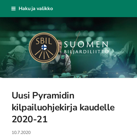
Siirry
Haku ja valikko
sivun
sisältöön
Suomen Biljardiliitto ry
Uusi Pyramidin
kilpailuohjekirja kaudelle
2020-21
10.7.2020