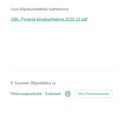
Uusi kilpailuohjekirja luettavissa:
SBIL Pyramid kilpailuohjekirja 2020-21.pdf
©
Suomen Biljardiliitto ry
Tietosuojaseloste
Evästeet
Tehty Yhdistysavaimella
Instagram