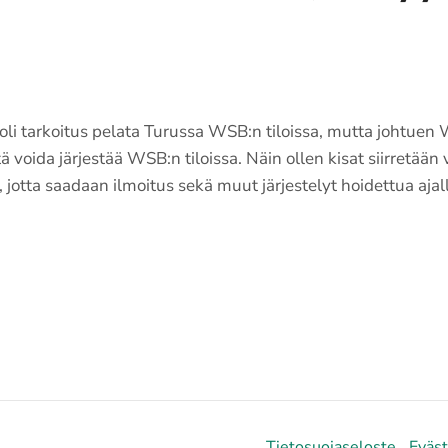
oli tarkoitus pelata Turussa WSB:n tiloissa, mutta johtuen
ttä voida järjestää WSB:n tiloissa. Näin ollen kisat siirret
, jotta saadaan ilmoitus sekä muut järjestelyt hoidettua aja
Tietosuojaseloste
Eväs