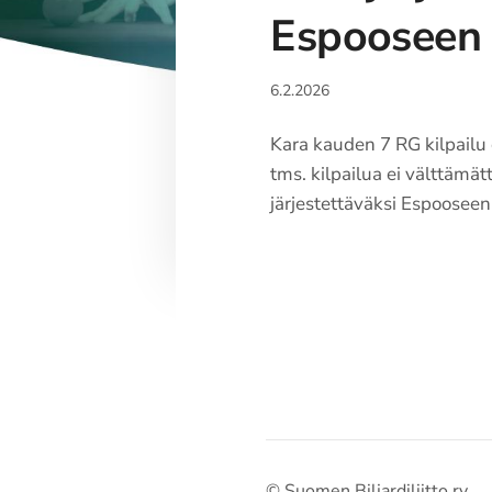
Espooseen
6.2.2026
Kara kauden 7 RG kilpailu 
tms. kilpailua ei välttämä
järjestettäväksi Espooseen
©
Suomen Biljardiliitto ry