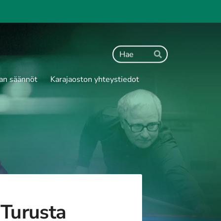
Haku
Hae
an säännöt
Karajaoston yhteystiedot
 Turusta