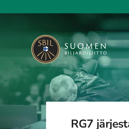
Siirry
sivun
sisältöön
Suomen Biljardiliitto ry
RG7 järjest