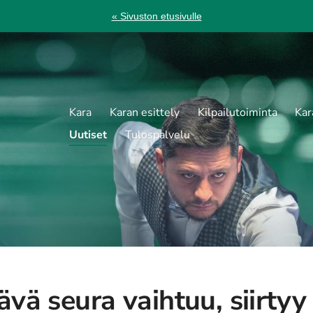
« Sivuston etusivulle
Kara
Karan esittely
Kilpailutoiminta
Kar
Uutiset
Tulospalvelu
ävä seura vaihtuu, siirtyy