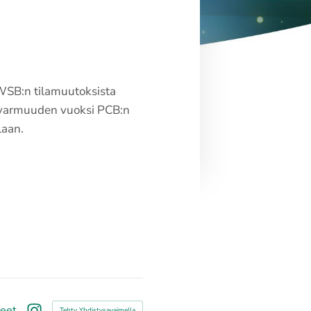
 WSB:n tilamuutoksista
ään varmuuden vuoksi PCB:n
llaan.
teet
Tehty Yhdistysavaimella