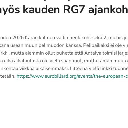
myös kauden RG7 ajankoh
den 2026 Karan kolmen vallin henk.koht sekä 2-miehis jou
kana usean muun pelimuodon kanssa. Pelipaikaksi ei ole vi
urkki, mutta aiemmin ollut puhetta että Antalya toimisi jär
sta eikä aikataulusta ole vielä saapunut, mutta tämän muut
nkohtaa viikkoa aikaisemmaksi. liitteenä vielä linkki tuonne
itetään.
https://www.eurobillard.org/events/the-european-