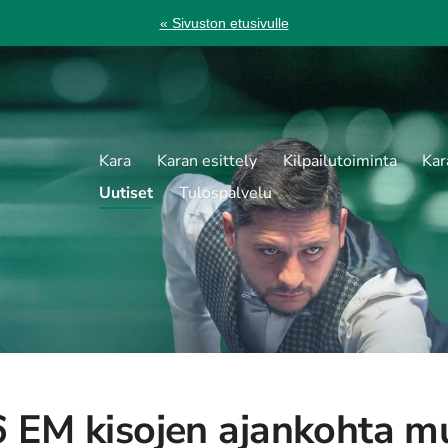
« Sivuston etusivulle
Kara
Karan esittely
Kilpailutoiminta
Kar
Uutiset
Tulospalvelu
 EM kisojen ajankohta m