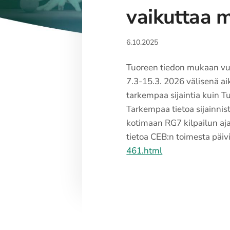
vaikuttaa 
6.10.2025
Tuoreen tiedon mukaan vuo
7.3-15.3. 2026 välisenä ai
tarkempaa sijaintia kuin T
Tarkempaa tietoa sijainni
kotimaan RG7 kilpailun aja
tietoa CEB:n toimesta päiv
461.html