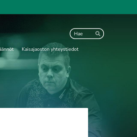
Haku
Hae
äännöt
Kaisajaoston yhteystiedot