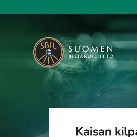
Siirry
sivun
sisältöön
KAISA - Suomen Biljardiliitto ry
Kaisan kilp