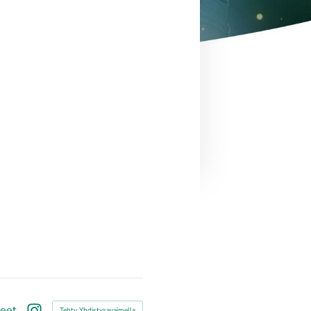
teet
Tehty Yhdistysavaimella