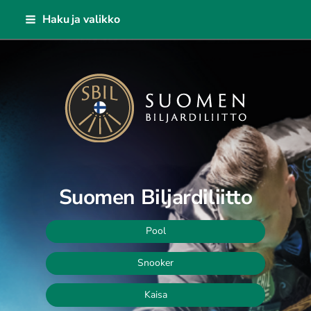
Siirry
Haku ja valikko
sivun
sisältöön
Suomen Biljardiliitto ry
Suomen Biljardiliitto
Pool
Snooker
Kaisa