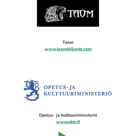
Taom
www.taombilliards.com
Opetus- ja kulttuuriministeriö
www.okm.fi