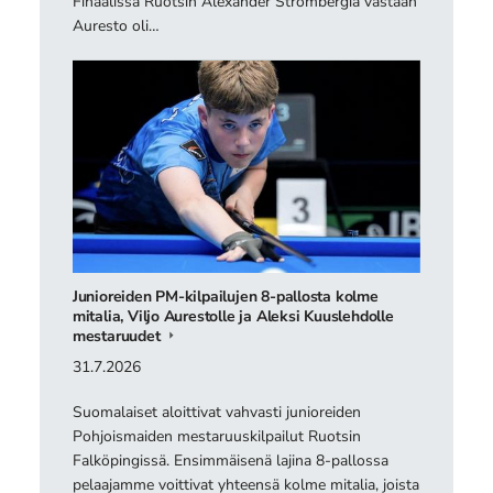
Finaalissa Ruotsin Alexander Strömbergiä vastaan
Auresto oli…
Junioreiden PM-kilpailujen 8-pallosta kolme
mitalia, Viljo Aurestolle ja Aleksi Kuuslehdolle
mestaruudet
31.7.2026
Suomalaiset aloittivat vahvasti junioreiden
Pohjoismaiden mestaruuskilpailut Ruotsin
Falköpingissä. Ensimmäisenä lajina 8-pallossa
pelaajamme voittivat yhteensä kolme mitalia, joista