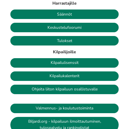
Harrastajille
Säännöt
Keskustelufoorumi
Tulokset
Kilpailijoille
Kilpailulisenssit
Kilpailukalenterit
Ohjeita liiton kilpailuun osallistuvalle
Valmennus- ja koulutustoiminta
Biljardi.org - kilpailuun ilmoittautuminen,
tulospalvelu ja rankinglistat