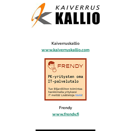
Kaiverruskallio
www.kaiverruskallio.com
Frendy
www.frendy.fi