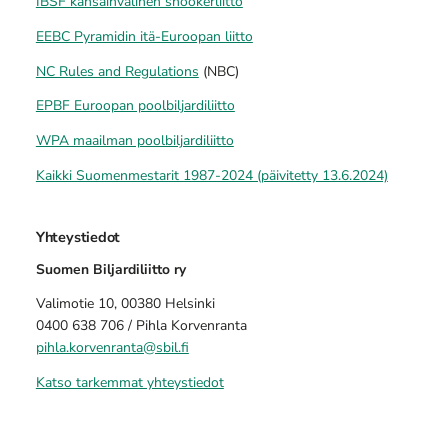
IBSF kansainvälinen snookerliitto
EEBC Pyramidin itä-Euroopan liitto
NC Rules and Regulations
(NBC)
EPBF Euroopan poolbiljardiliitto
WPA maailman poolbiljardiliitto
Kaikki Suomenmestarit 1987-2024 (päivitetty 13.6.2024)
Yhteystiedot
Suomen Biljardiliitto ry
Valimotie 10, 00380 Helsinki
0400 638 706 / Pihla Korvenranta
pihla.korvenranta@sbil.fi
Katso tarkemmat yhteystiedot