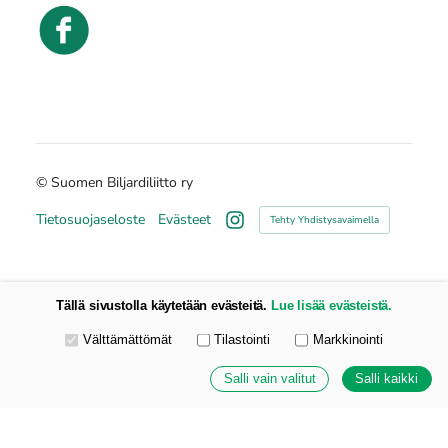
©
Suomen Biljardiliitto ry
Tietosuojaseloste
Evästeet
Tehty Yhdistysavaimella
Instagram
Tällä sivustolla käytetään evästeitä.
Lue lisää evästeistä.
Valitse käytettävät evästeet
Välttämättömät
Tilastointi
Markkinointi
Salli vain valitut
Salli kaikki