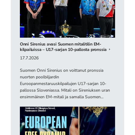
Onni Sirenius avasi Suomen mitalitilin EM-
kilpailuissa – U17-sarjan 10-pallosta pronssia
17.7.2026
Suomen Onni Sirenius on voittanut pronssia
nuorten poolbiljardin
Euroopanmestaruuskilpailujen U17-sarjan 10-
pallossa Sloveniassa. Mitali on Sireniuksen uran
ensimmäinen EM-mitali ja samalla Suomen…